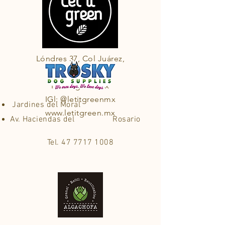
Lóndres 37, Col Juárez,
CDMX
F: letitgreenmx
IGl: @letitgreenmx
Jardines del Moral
www.letitgreen.mx
Av. Haciendas del Rosario
Tel.
47 7717 1008